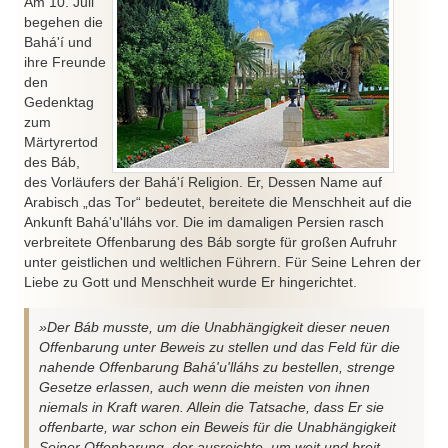
Am 10. Juli
begehen die
Bahá'í und
ihre Freunde
den
Gedenktag
zum
Märtyrertod
des Báb,
des Vorläufers der Bahá'í Religion. Er, Dessen Name auf
Arabisch „das Tor“ bedeutet, bereitete die Menschheit auf die
Ankunft Bahá'u'lláhs vor. Die im damaligen Persien rasch
verbreitete Offenbarung des Báb sorgte für großen Aufruhr
unter geistlichen und weltlichen Führern. Für Seine Lehren der
Liebe zu Gott und Menschheit wurde Er hingerichtet.
»Der Báb musste, um die Unabhängigkeit dieser neuen
Offenbarung unter Beweis zu stellen und das Feld für die
nahende Offenbarung Bahá'u'lláhs zu bestellen, strenge
Gesetze erlassen, auch wenn die meisten von ihnen
niemals in Kraft waren. Allein die Tatsache, dass Er sie
offenbarte, war schon ein Beweis für die Unabhängigkeit
Seiner Offenbarung, der ausreichte, um weit und breit