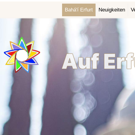
Bahá'í Erfurt
Neuigkeiten
V
Auf Er