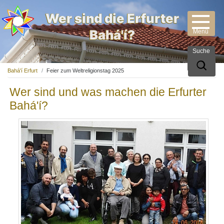
Wer sind die Erfurter
Bahá'í?
Suche
Bahá'í Erfurt
Feier zum Weltreligionstag 2025
Wer sind und was machen die Erfurter
Bahá'í?