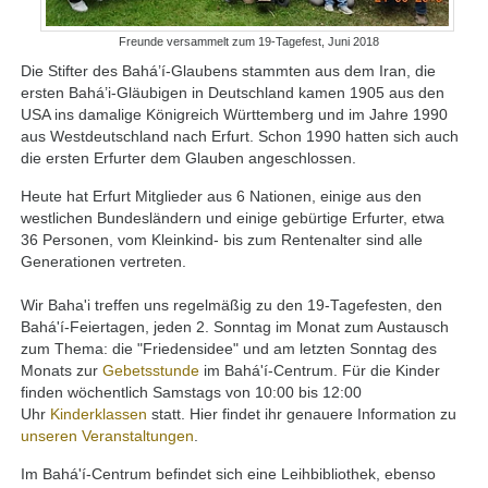
Freunde versammelt zum 19-Tagefest, Juni 2018
Die Stifter des Bahá’í-Glaubens stammten aus dem Iran, die
ersten Bahá’i-Gläubigen in Deutschland kamen 1905 aus den
USA ins damalige Königreich Württemberg und im Jahre 1990
aus Westdeutschland nach Erfurt. Schon 1990 hatten sich auch
die ersten Erfurter dem Glauben angeschlossen.
Heute hat Erfurt Mitglieder aus 6 Nationen, einige aus den
westlichen Bundesländern und einige gebürtige Erfurter, etwa
36 Personen, vom Kleinkind- bis zum Rentenalter sind alle
Generationen vertreten.
Wir Baha'i treffen uns regelmäßig zu den 19-Tagefesten, den
Bahá'í-Feiertagen, jeden 2. Sonntag im Monat zum Austausch
zum Thema: die "Friedensidee" und am letzten Sonntag des
Monats zur
Gebetsstunde
im Bahá'í-Centrum. Für die Kinder
finden wöchentlich Samstags von 10:00 bis 12:00
Uhr
Kinderklassen
statt. Hier findet ihr genauere Information zu
unseren Veranstaltungen
.
Im Bahá'í-Centrum befindet sich eine Leihbibliothek, ebenso